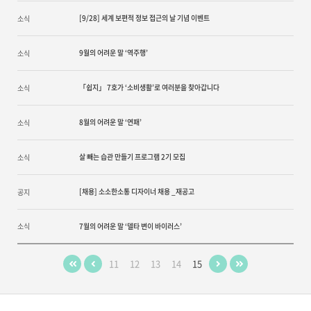
[9/28] 세계 보편적 정보 접근의 날 기념 이벤트
소식
9월의 어려운 말 ‘역주행’
소식
「쉽지」 7호가 ‘소비생활’로 여러분을 찾아갑니다
소식
8월의 어려운 말 ‘연패’
소식
살 빼는 습관 만들기 프로그램 2기 모집
소식
[채용] 소소한소통 디자이너 채용 _재공고
공지
소식
7월의 어려운 말 ‘델타 변이 바이러스’
11
12
13
14
15