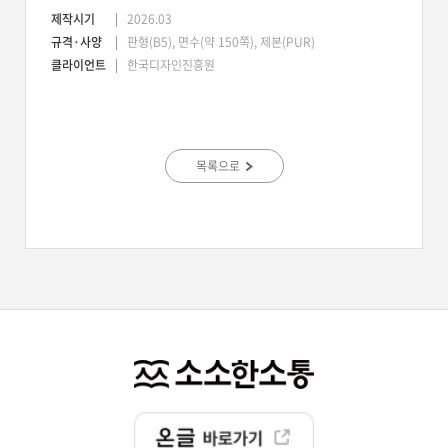
제작시기
2026.03
규격·사양
판형(B5), 면수(약 150쪽), 제본(PUR)
클라이언트
한국디자인진흥원
목록으로