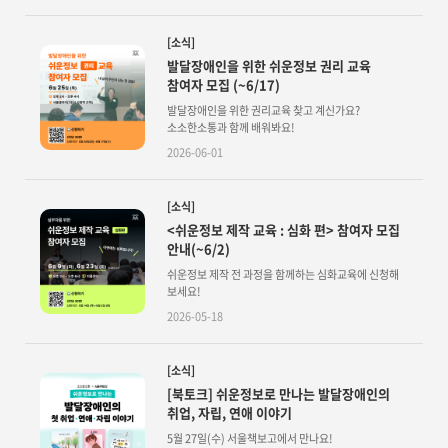
[소식]
발달장애인을 위한 쉬운정보 권리 교육
참여자 모집 (~6/17)
발달장애인을 위한 권리교육 찾고 계신가요?
소소한소통과 함께 배워봐요!
2026-06-01
[소식]
<쉬운정보 제작 교육 : 심화 편> 참여자 모집
안내(~6/2)
쉬운정보 제작 전 과정을 함께하는 심화교육에 신청해
보세요!
2026-05-18
[소식]
[북토크] 쉬운정보로 만나는 발달장애인의
취업, 자립, 연애 이야기
5월 27일(수) 서울책보고에서 만나요!