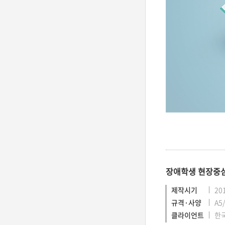
장애학생 현장중심
제작시기
20
규격·사양
A5
클라이언트
한