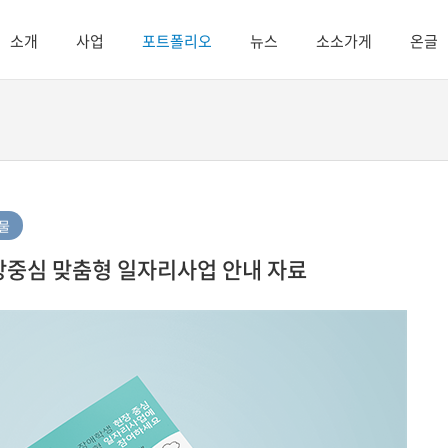
소개
사업
포트폴리오
뉴스
소소가게
온글
물
장중심 맞춤형 일자리사업 안내 자료