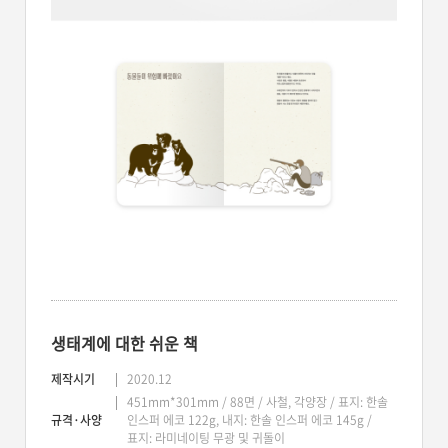
생태계에 대한 쉬운 책
제작시기
2020.12
451mm*301mm / 88면 / 사철, 각양장 / 표지: 한솔
규격·사양
인스퍼 에코 122g, 내지: 한솔 인스퍼 에코 145g /
표지: 라미네이팅 무광 및 귀돌이