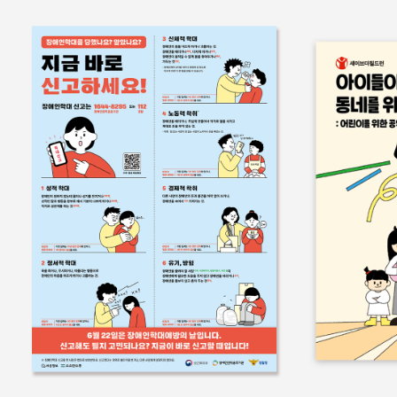
홍보물
쉬운정보
홍