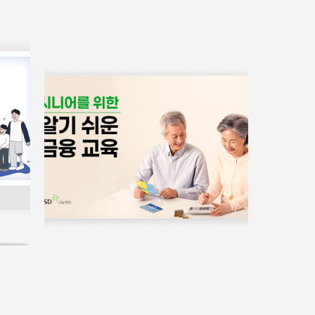
서식/매뉴얼
쉬운정보