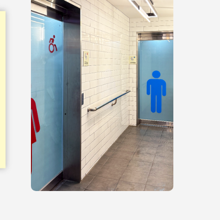
홍보물
쉬운정보