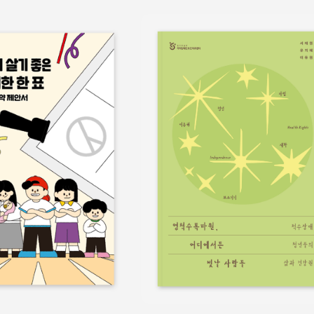
보물
쉬운정보
홍보물