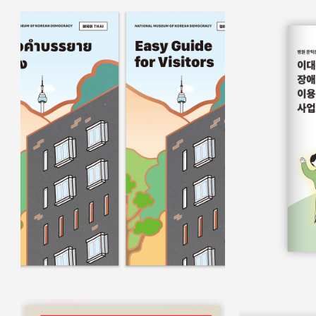
홍보물
쉬운정보
홍