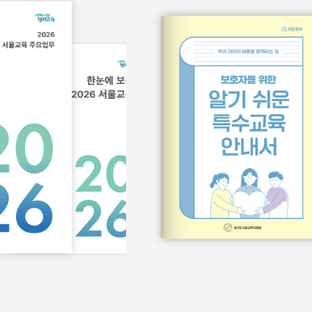
서식/매뉴얼
홍보물