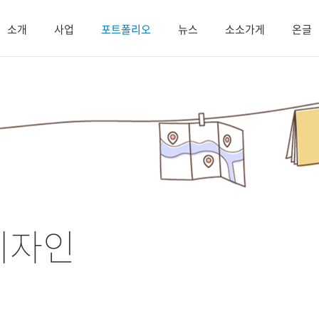
소개
사업
포트폴리오
뉴스
소소가게
온글
디자인
.