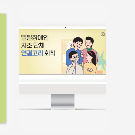
홍보물
쉬운정보