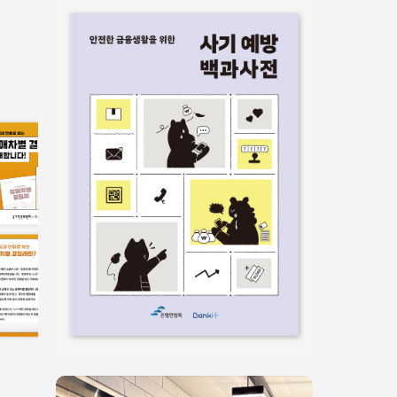
서식/매뉴얼