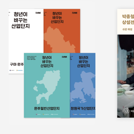
홍보물
쉬운정보
홍