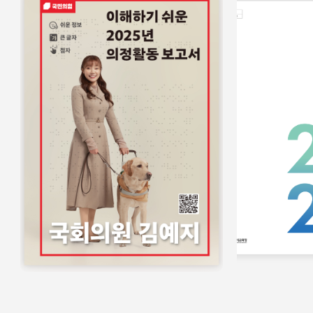
홍보물
쉬운정보