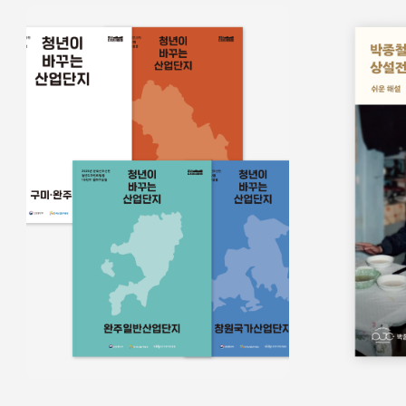
홍보물
쉬운정보
홍