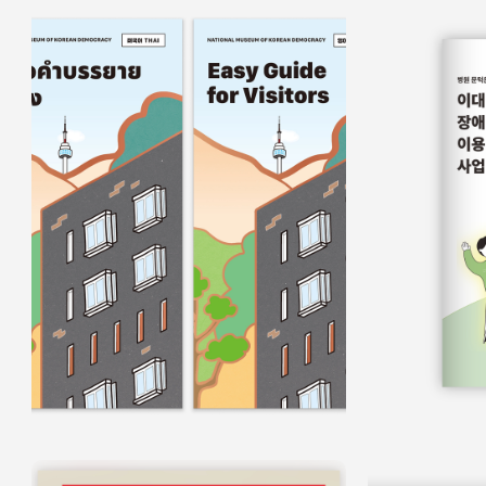
홍보물
쉬운정보
홍