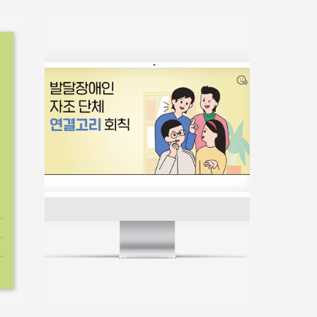
홍보물
쉬운정보