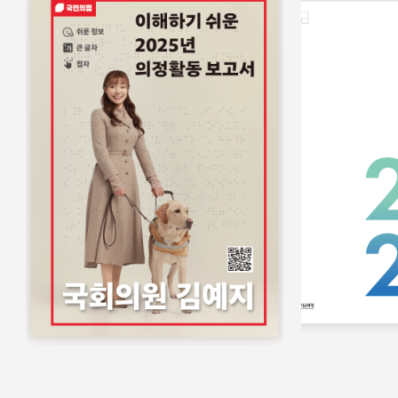
홍보물
쉬운정보