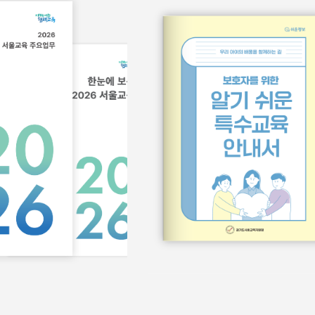
서식/매뉴얼
홍보물