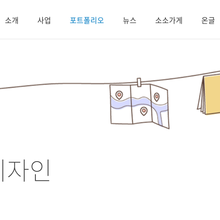
소개
사업
포트폴리오
뉴스
소소가게
온글
디자인
.