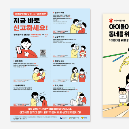
홍보물
쉬운정보
홍