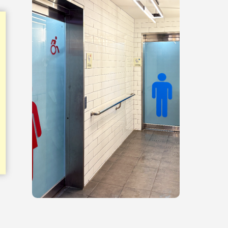
홍보물
쉬운정보