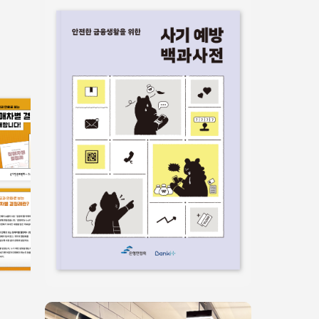
서식/매뉴얼