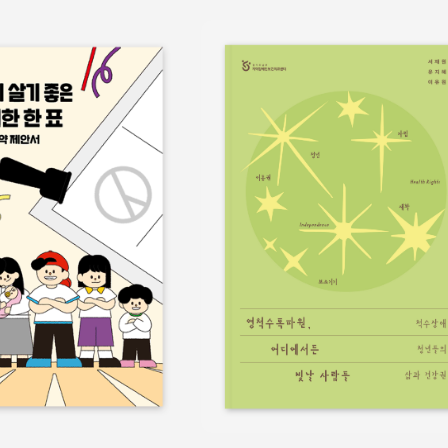
보물
쉬운정보
홍보물