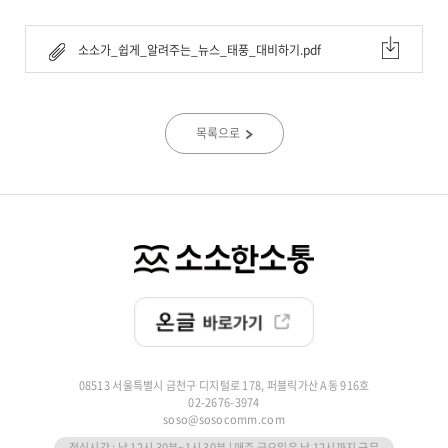
소소가_쉽게_알려주는_뉴스_태풍_대비하기.pdf
목록으로
08513 서울특별시 금천구 디지털로 178, 퍼블릭가산 A동 916호
02-2676-3974
soso@sosocomm.com
점심시간 : 낮 12시 30분~1시 30분 | 매주 금요일은 낮 12시까지 근무