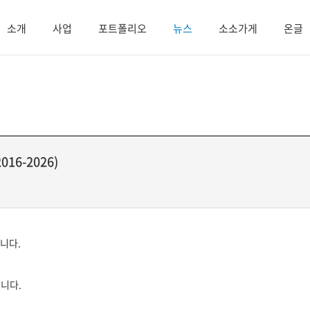
소개
사업
포트폴리오
뉴스
소소가게
온글
6-2026)
입니다.
다.​