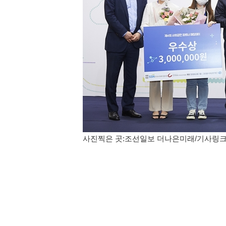
사진찍은 곳:조선일보 더나은미래/기사링크