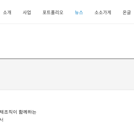
소개
사업
포트폴리오
뉴스
소소가게
온글
제조직이 함께하는
​
에서