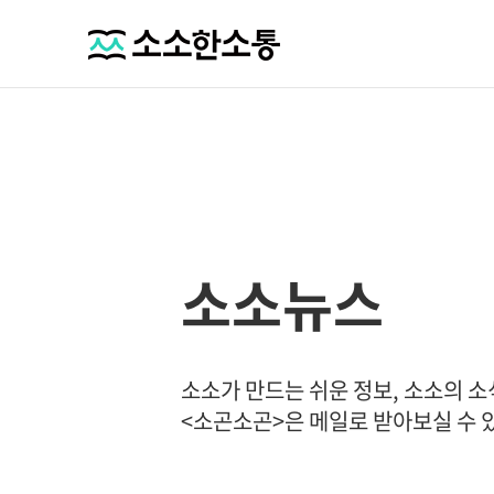
소소뉴스
소소가 만드는 쉬운 정보, 소소의 
<소곤소곤>은 메일로 받아보실 수 