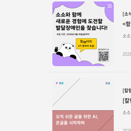
[소
<함
소소
202
[칼
[칼
소소
202