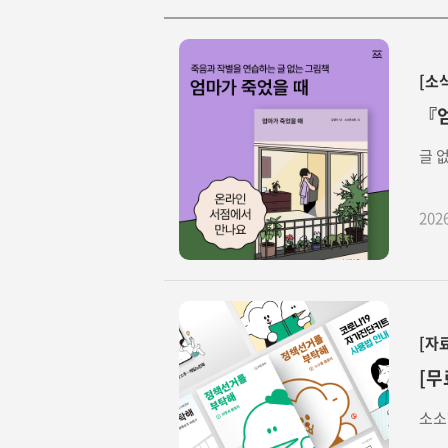
[소
『엄
글 
202
[자
[무
소소