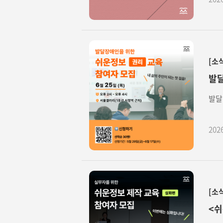
[소
발달
발달
202
[소
<쉬