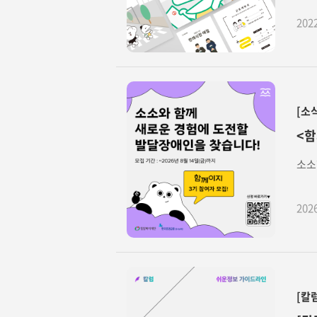
202
[소
<함
소소
202
[칼