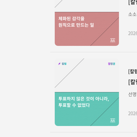
[칼
소소
202
[칼
[칼
선명
202