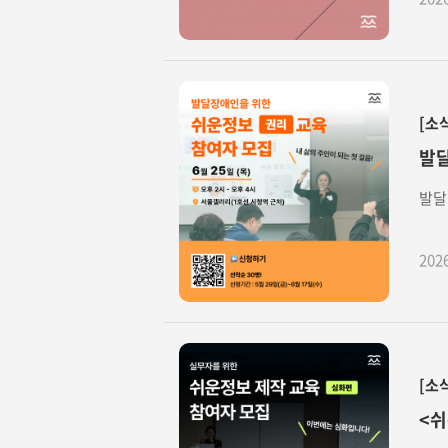
[소
발달
발달
202
[소
<쉬