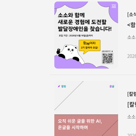
[소
<함
소소
202
[칼
[칼
소소
202