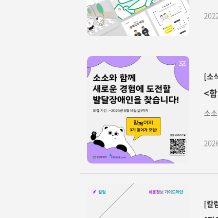
202
[소
<함
소소
202
[칼