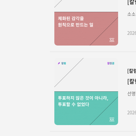
[칼
소소
202
[칼
[칼
선명
202