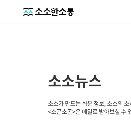
소소뉴스
소소가 만드는 쉬운 정보, 소소의 
<소곤소곤>은 메일로 받아보실 수 