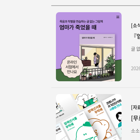
[소
『엄
글 
202
[자
[무
소소