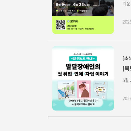
쉬운
202
[소
[북
5월
202