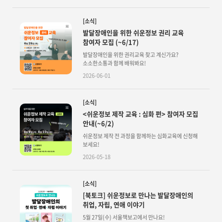
[소식]
발달장애인을 위한 쉬운정보 권리 교육
참여자 모집 (~6/17)
발달장애인을 위한 권리교육 찾고 계신가요?
소소한소통과 함께 배워봐요!
2026-06-01
[소식]
<쉬운정보 제작 교육 : 심화 편> 참여자 모집
안내(~6/2)
쉬운정보 제작 전 과정을 함께하는 심화교육에 신청해
보세요!
2026-05-18
[소식]
[북토크] 쉬운정보로 만나는 발달장애인의
취업, 자립, 연애 이야기
5월 27일(수) 서울책보고에서 만나요!