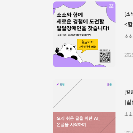
[소
<함
소소
202
[칼
[칼
소소
202