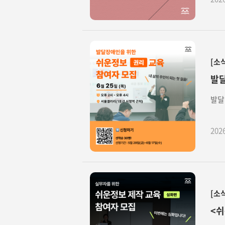
[소
발달
발달
202
[소
<쉬