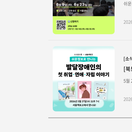
쉬운
202
[소
[북
5월
202