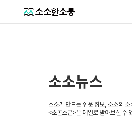
소소뉴스
소소가 만드는 쉬운 정보, 소소의 
<소곤소곤>은 메일로 받아보실 수 