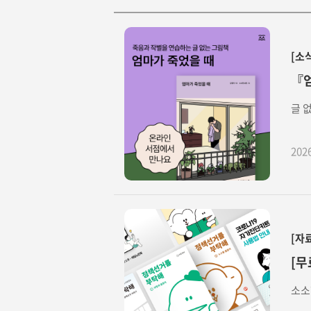
[소
『엄
글 
202
[자
[무
소소