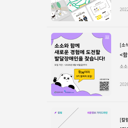
202
[소
<함
소소
202
[칼