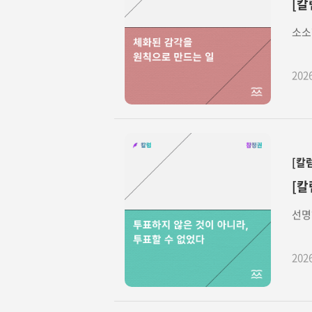
[칼
소소
202
[칼
[칼
선명
202