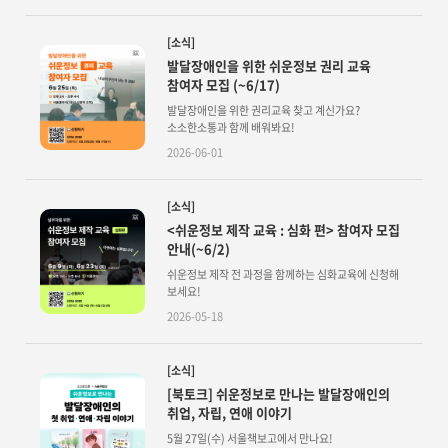
[소식]
발달장애인을 위한 쉬운정보 권리 교육
참여자 모집 (~6/17)
발달장애인을 위한 권리교육 찾고 계신가요?
소소한소통과 함께 배워봐요!
2026-06-01
[소식]
<쉬운정보 제작 교육 : 심화 편> 참여자 모집
안내(~6/2)
쉬운정보 제작 전 과정을 함께하는 심화교육에 신청해
보세요!
2026-05-18
[소식]
[북토크] 쉬운정보로 만나는 발달장애인의
취업, 자립, 연애 이야기
5월 27일(수) 서울책보고에서 만나요!