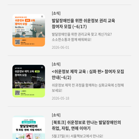
[소식]
발달장애인을 위한 쉬운정보 권리 교육
참여자 모집 (~6/17)
발달장애인을 위한 권리교육 찾고 계신가요?
소소한소통과 함께 배워봐요!
2026-06-01
[소식]
<쉬운정보 제작 교육 : 심화 편> 참여자 모집
안내(~6/2)
쉬운정보 제작 전 과정을 함께하는 심화교육에 신청해
보세요!
2026-05-18
[소식]
[북토크] 쉬운정보로 만나는 발달장애인의
취업, 자립, 연애 이야기
5월 27일(수) 서울책보고에서 만나요!