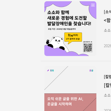
[소
<함
소소
202
[칼
[칼
소소
202