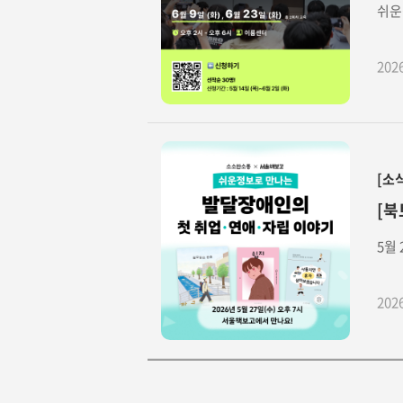
쉬운
202
[소
[북
5월
202