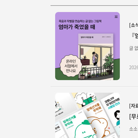
[소
『엄
글 
202
[자
[무
소소