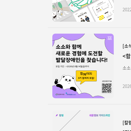
202
[소
<함
소소
202
[칼