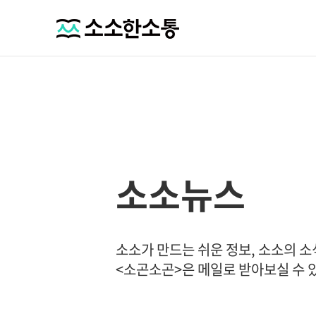
소소뉴스
소소가 만드는 쉬운 정보, 소소의 
<소곤소곤>은 메일로 받아보실 수 