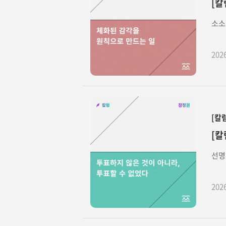
[칼
소소
202
[칼
[칼
선명
202