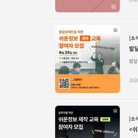
[소
발달
발달
202
[소
<쉬