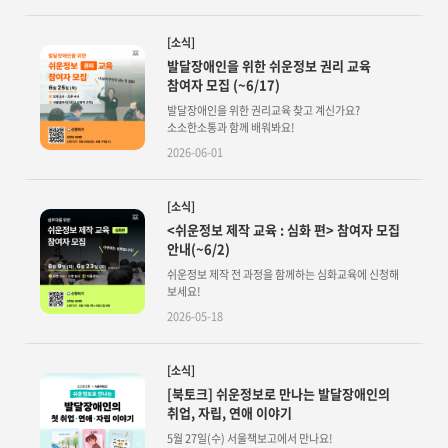
[소식]
발달장애인을 위한 쉬운정보 권리 교육
참여자 모집 (~6/17)
발달장애인을 위한 권리교육 찾고 계신가요?
소소한소통과 함께 배워봐요!
2026-06-01
[소식]
<쉬운정보 제작 교육 : 심화 편> 참여자 모집
안내(~6/2)
쉬운정보 제작 전 과정을 함께하는 심화교육에 신청해
보세요!
2026-05-18
[소식]
[북토크] 쉬운정보로 만나는 발달장애인의
취업, 자립, 연애 이야기
5월 27일(수) 서울책보고에서 만나요!